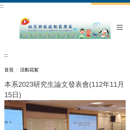
跳
:::
到
主
要
內
容
區
:::
首頁
活動花絮
本系2023研究生論文發表會(112年11月
15日)