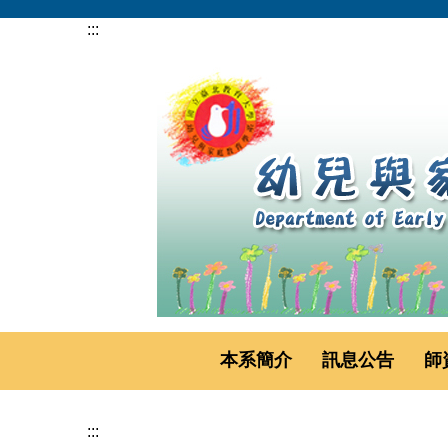
跳
:::
到
主
要
內
容
區
本系簡介
訊息公告
師
:::